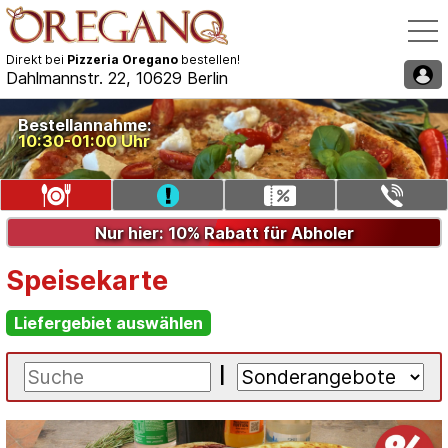
Direkt bei
Pizzeria Oregano
bestellen!
Dahlmannstr. 22, 10629 Berlin
Speisekarte / Bestellen
Bestellannahme:
10:30-01:00 Uhr
Liefergebiet auswählen
Gutschein eingeben
Telefon: 030/35521340
Nur hier: 10% Rabatt für Abholer
Speisekarte
Liefergebiet auswählen
|