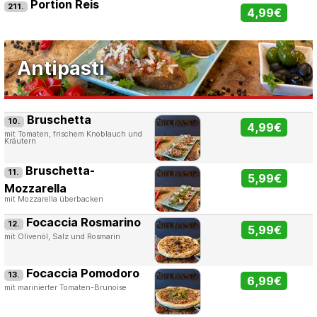
Portion Reis
211.
4,99€
Antipasti
Bruschetta
10.
4,99€
mit Tomaten, frischem Knoblauch und
Kräutern
Bruschetta-
11.
5,99€
Mozzarella
mit Mozzarella überbacken
Focaccia Rosmarino
12.
5,99€
mit Olivenöl, Salz und Rosmarin
Focaccia Pomodoro
13.
6,99€
mit marinierter Tomaten-Brunoise