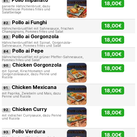
81.
18,00€
panierte Hähnchenbrust, dazu
Steakhouse Pommes frites und
Salatbeilage
Pollo ai Funghi
82.
18,00€
Hähnchenbrustfilet mit Sahnesauce, frischen
Champignons, Pommes frites und Salat
Pollo ai Gorgonzola
83.
18,00€
Hähnchenbrustfilet mit Spinat, Gorgonzola-
Sahnesauce, Pommes frites und Salat
Pollo ai Pepe
84.
18,00€
Hähnchenbrustfilet mit grüner Pfeffer-Sahnesauce,
Pommes frites und Salat
Chicken Gorgonzola
90.
18,00€
mit Spinat, Kirschtomaten und
Gorgonzolasauce, dazu Penne und
Rucola
Chicken Mexicana
91.
18,00€
mit Paprika, Zwiebeln und Mais, dazu
Penne und Rucola
Chicken Curry
92.
18,00€
mit indischer Currysauce, dazu Penne
und Rucola
Pollo Verdura
93.
18,00€