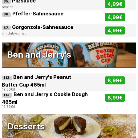
Pilzsauce
85.
4,99€
saisonal
Pfeffer-Sahnesauce
86.
4,99€
Gorgonzola-Sahnesauce
87.
4,99€
mit Babyspinat
Ben and Jerry's
Ben and Jerry's Peanut
113.
8,99€
Butter Cup 465ml
19,33€/l
Ben and Jerry's Cookie Dough
114.
8,99€
465ml
19,33€/l
Desserts