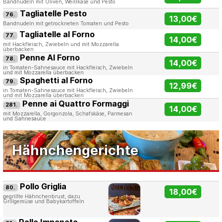
Bandnudeln mit Oliven, Weißkäse und Pesto
Tagliatelle Pesto
76.
13,00€
Bandnudeln mit getrockneten Tomaten und Pesto
Tagliatelle al Forno
77.
14,00€
mit Hackfleisch, Zwiebeln und mit Mozzarella
überbacken
Penne Al Forno
78.
14,00€
in Tomaten-Sahnesauce mit Hackfleisch, Zwiebeln
und mit Mozzarella überbacken
Spaghetti al Forno
79.
12,99€
in Tomaten-Sahnesauce mit Hackfleisch, Zwiebeln
und mit Mozzarella überbacken
Penne ai Quattro Formaggi
281.
14,00€
mit Mozzarella, Gorgonzola, Schafskäse, Parmesan
und Sahnesauce
Hähnchengerichte
Pollo Griglia
80.
18,00€
gegrillte Hähnchenbrust, dazu
Grillgemüse und Babykartoffeln
Pollo Impanato