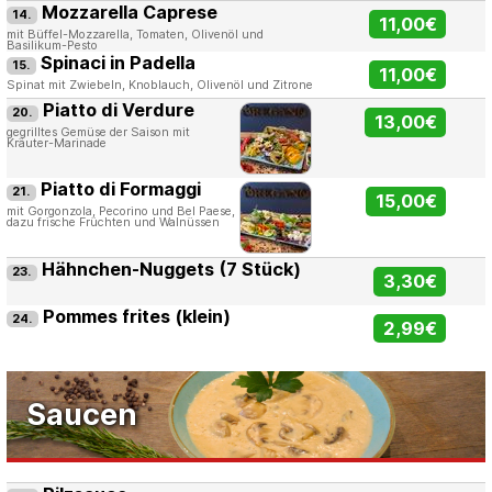
Mozzarella Caprese
14.
11,00€
mit Büffel-Mozzarella, Tomaten, Olivenöl und
Basilikum-Pesto
Spinaci in Padella
15.
11,00€
Spinat mit Zwiebeln, Knoblauch, Olivenöl und Zitrone
Piatto di Verdure
20.
13,00€
gegrilltes Gemüse der Saison mit
Kräuter-Marinade
Piatto di Formaggi
21.
15,00€
mit Gorgonzola, Pecorino und Bel Paese,
dazu frische Früchten und Walnüssen
Hähnchen-Nuggets (7 Stück)
23.
3,30€
Pommes frites (klein)
24.
2,99€
Saucen