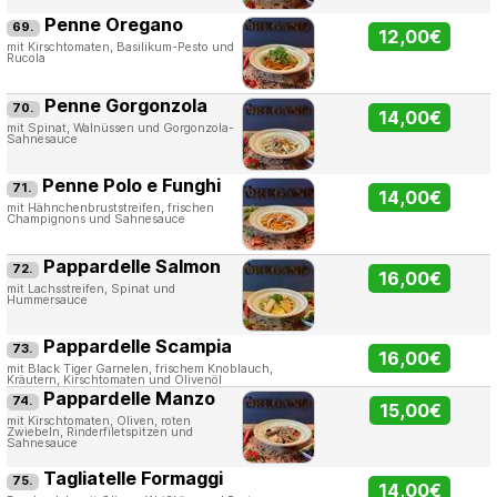
Penne Oregano
69.
12,00€
mit Kirschtomaten, Basilikum-Pesto und
Rucola
Penne Gorgonzola
70.
14,00€
mit Spinat, Walnüssen und Gorgonzola-
Sahnesauce
Penne Polo e Funghi
71.
14,00€
mit Hähnchenbruststreifen, frischen
Champignons und Sahnesauce
Pappardelle Salmon
72.
16,00€
mit Lachsstreifen, Spinat und
Hummersauce
Pappardelle Scampia
73.
16,00€
mit Black Tiger Garnelen, frischem Knoblauch,
Kräutern, Kirschtomaten und Olivenöl
Pappardelle Manzo
74.
15,00€
mit Kirschtomaten, Oliven, roten
Zwiebeln, Rinderfiletspitzen und
Sahnesauce
Tagliatelle Formaggi
75.
14,00€