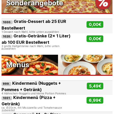
Sonderangebote
Gratis-Dessert ab 25 EUR
1000.
0,00€
Bestellwert
1 Dessert nach Wahl, bitte unten auswählen
Gratis-Getränke (2x 1 Liter)
1020.
0,00€
ab 100 EUR Bestellwert
2 große Kaltgetränke nach Wahl, bitte unten
auswählen
Menüs
Kindermenü (Nuggets +
999.
5,49€
Pommes + Getränk)
4 Hähnchen-Nuggets und kleine Portion Pommes
Kindermenü (Pizza +
1001.
6,99€
Getränk)
ca. Ø20cm, mit Mozzarella und Tomatensauce
zubereitet