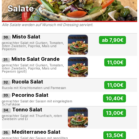
Salate
Alle Salate werden auf Wunsch mit Dressing serviert.
Misto Salat
30.
ab 7,90€
gemischter Salat mit Gurken, Tomaten,
roten Zwiebeln, Paprika, Mais und
Peperoni
Misto Salat Grande
31.
11,00€
gemischter Salat mit Gurken, Tomaten,
roten Zwiebeln, Paprika, Mais und
Peperoni (groß)
Rucola Salat
32.
11,00€
Rucola mit Kirschtomaten und Parmesan
Pecorino Salat
33.
10,40€
gemischter Salat der Saison mit eingelegtem
Schafskäse
Tonno Salat
34.
13,00€
gemischter Salat mit Thunfisch, roten
Zwiebeln und Ei
Mediterraneo Salat
35.
13,50€
gemischter Salat der Saison mit gegrillten