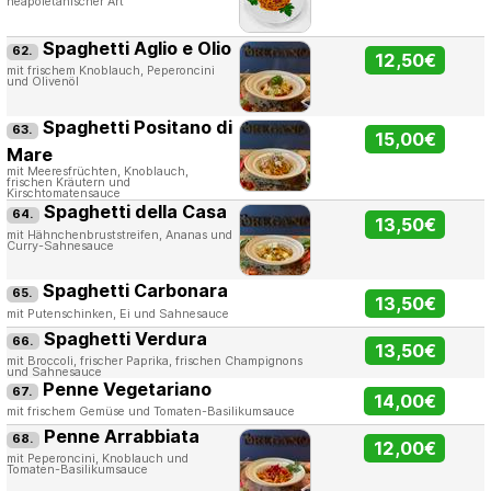
neapoletanischer Art
Spaghetti Aglio e Olio
62.
12,50€
mit frischem Knoblauch, Peperoncini
und Olivenöl
Spaghetti Positano di
63.
15,00€
Mare
mit Meeresfrüchten, Knoblauch,
frischen Kräutern und
Kirschtomatensauce
Spaghetti della Casa
64.
13,50€
mit Hähnchenbruststreifen, Ananas und
Curry-Sahnesauce
Spaghetti Carbonara
65.
13,50€
mit Putenschinken, Ei und Sahnesauce
Spaghetti Verdura
66.
13,50€
mit Broccoli, frischer Paprika, frischen Champignons
und Sahnesauce
Penne Vegetariano
67.
14,00€
mit frischem Gemüse und Tomaten-Basilikumsauce
Penne Arrabbiata
68.
12,00€
mit Peperoncini, Knoblauch und
Tomaten-Basilikumsauce