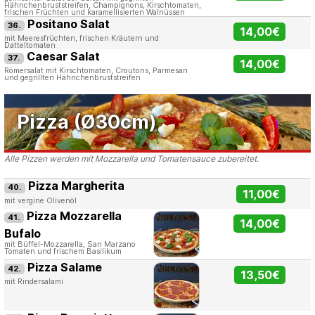
Hähnchenbruststreifen, Champignons, Kirschtomaten,
frischen Früchten und karamellisierten Walnüssen
Positano Salat
36.
14,00€
mit Meeresfrüchten, frischen Kräutern und
Datteltomaten
Caesar Salat
37.
14,00€
Römersalat mit Kirschtomaten, Croutons, Parmesan
und gegrillten Hähnchenbruststreifen
Pizza (Ø30cm)
Alle Pizzen werden mit Mozzarella und Tomatensauce zubereitet.
Pizza Margherita
40.
11,00€
mit vergine Olivenöl
Pizza Mozzarella
41.
14,00€
Bufalo
mit Büffel-Mozzarella, San Marzano
Tomaten und frischem Basilikum
Pizza Salame
42.
13,50€
mit Rindersalami