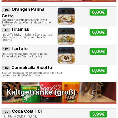
Orangen Panna
110.
6,00€
Cotta
italienisches Puddingküchlein mit
Erdbeer-Mango-Creme, dazu frische
Früchte
Tiramisu
111.
6,00€
mit Löffelbiskuit, kaltem Espresso und
Mascarpone-Creme, dazu frische
Früchte
Tartufo
112.
6,00€
mit Schokolade überzogene halbe
Eiskugel, dazu frische Früchte
Cannoli alla Ricotta
115.
6,00€
3 Stück gebackene Teigrollen gefüllt mit süß
gewürztem Ricottafrischkäse
Kaltgetränke (groß)
Coca Cola 1,0l
120.
3,99€
inkl. Pfand (0,15€). 3,84€/l