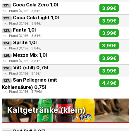
Coca Cola Zero 1,0l
121.
3,99€
inkl. Pfand (0,15€). 3,84€/l
Coca Cola Light 1,0l
122.
3,99€
inkl. Pfand (0,15€). 3,84€/l
Fanta 1,0l
123.
3,99€
inkl. Pfand (0,15€). 3,84€/l
Sprite 1,0l
124.
3,99€
inkl. Pfand (0,15€). 3,84€/l
Mezzo Mix 1,0l
125.
3,99€
inkl. Pfand (0,15€). 3,84€/l
ViO (still) 0,75l
126.
3,99€
inkl. Pfand (0,15€). 5,12€/l
San Pellegrino (mit
127.
4,49€
Kohlensäure) 0,75l
inkl. Pfand (0,15€). 5,79€/l
Kaltgetränke (klein)