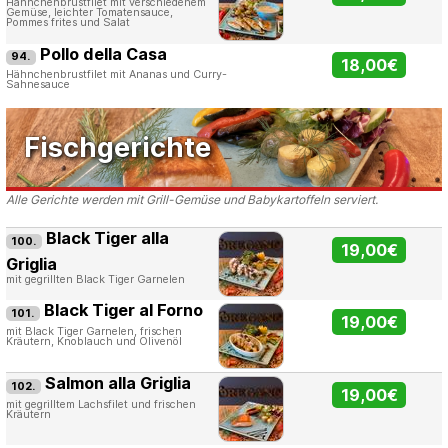
Hähnchenbrustfilet mit verschiedenem
Gemüse, leichter Tomatensauce,
Pommes frites und Salat
Pollo della Casa
94.
18,00€
Hähnchenbrustfilet mit Ananas und Curry-
Sahnesauce
Fischgerichte
Alle Gerichte werden mit Grill-Gemüse und Babykartoffeln serviert.
Black Tiger alla
100.
19,00€
Griglia
mit gegrillten Black Tiger Garnelen
Black Tiger al Forno
101.
19,00€
mit Black Tiger Garnelen, frischen
Kräutern, Knoblauch und Olivenöl
Salmon alla Griglia
102.
19,00€
mit gegrilltem Lachsfilet und frischen
Kräutern