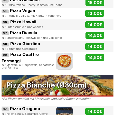
58.
15,00€
mit Crème fraîche, Cherry-Tomaten und Lachs
Pizza Vegan
59.
13,00€
mit frischem Gemüse, mit Kräutern verfeinert
Pizza Hawaii
96.
14,00€
mit Putenschinken und Ananas
Pizza Diavola
97.
14,50€
mit Rindersalami, Röstzwiebeln und Jalapeños
Pizza Giardino
98.
14,00€
mit Spinat und Gorgonzola
Pizza Quattro
99.
14,50€
Formaggi
mit Mozzarella, Gorgonzola, Schafskäse
und Parmesan
Pizza Bianche (Ø30cm)
Alle Pizzen werden mit Mozzarella und heller Sauce zubereitet.
Pizza Oregano
47.
14,00€
mit heller Sauce, Balsamico-Creme,