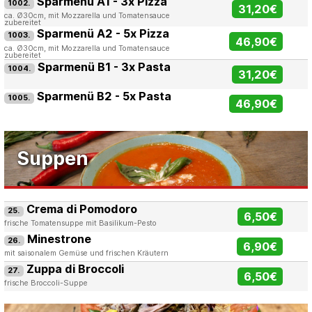
Sparmenü A1 - 3x Pizza
1002.
31,20€
ca. Ø30cm, mit Mozzarella und Tomatensauce
zubereitet
Sparmenü A2 - 5x Pizza
1003.
46,90€
ca. Ø30cm, mit Mozzarella und Tomatensauce
zubereitet
Sparmenü B1 - 3x Pasta
1004.
31,20€
Sparmenü B2 - 5x Pasta
1005.
46,90€
Suppen
Crema di Pomodoro
25.
6,50€
frische Tomatensuppe mit Basilikum-Pesto
Minestrone
26.
6,90€
mit saisonalem Gemüse und frischen Kräutern
Zuppa di Broccoli
27.
6,50€
frische Broccoli-Suppe