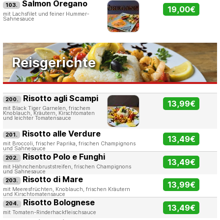
Salmon Oregano
103.
19,00€
mit Lachsfilet und feiner Hummer-
Sahnesauce
Reisgerichte
Risotto agli Scampi
200.
13,99€
mit Black Tiger Garnelen, frischem
Knoblauch, Kräutern, Kirschtomaten
und leichter Tomatensauce
Risotto alle Verdure
201.
13,49€
mit Broccoli, frischer Paprika, frischen Champignons
und Sahnesauce
Risotto Polo e Funghi
202.
13,49€
mit Hähnchenbruststreifen, frischen Champignons
und Sahnesauce
Risotto di Mare
203.
13,99€
mit Meeresfrüchten, Knoblauch, frischen Kräutern
und Kirschtomatensauce
Risotto Bolognese
204.
13,49€
mit Tomaten-Rinderhackfleischsauce