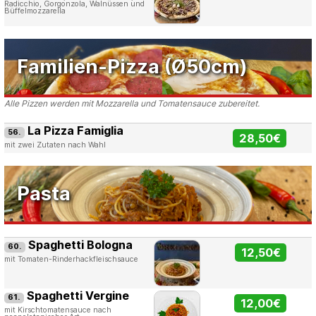
Radicchio, Gorgonzola, Walnüssen und
Büffelmozzarella
Familien-Pizza (Ø50cm)
Alle Pizzen werden mit Mozzarella und Tomatensauce zubereitet.
La Pizza Famiglia
56.
28,50€
mit zwei Zutaten nach Wahl
Pasta
Spaghetti Bologna
60.
12,50€
mit Tomaten-Rinderhackfleischsauce
Spaghetti Vergine
61.
12,00€
mit Kirschtomatensauce nach