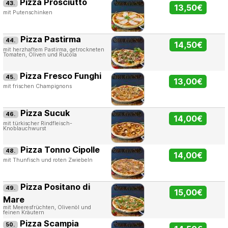
Pizza Prosciutto
43.
13,50€
mit Putenschinken
Pizza Pastirma
44.
14,50€
mit herzhaftem Pastirma, getrockneten
Tomaten, Oliven und Rucola
Pizza Fresco Funghi
45.
13,00€
mit frischen Champignons
Pizza Sucuk
46.
14,00€
mit türkischer Rindfleisch-
Knoblauchwurst
Pizza Tonno Cipolle
48.
14,00€
mit Thunfisch und roten Zwiebeln
Pizza Positano di
49.
15,00€
Mare
mit Meeresfrüchten, Olivenöl und
feinen Kräutern
Pizza Scampia
50.