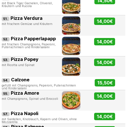
14,50€
mit Black Tiger Garnelen, Olivenöl,
Kräutern und Rucola
Pizza Verdura
51.
14,00€
mit frischem Gemüse und Kräutern
Pizza Papperlapapp
52.
14,00€
mit frischen Champignons, Peperoni,
Putenschinken und Rindersalami
Pizza Popey
53.
14,00€
mit Ricotta und Spinat
Calzone
54.
15,50€
gefüllt mit Champignons, Peperoni, Putenschinken
und Rindersalami
Pizza Amore
55.
14,00€
mit Champignons, Spinat und Broccoli
Pizza Napoli
57.
14,00€
mit Sardellen, Knoblauch, Kapern und Oliven, ohne
Mozzarella
Pizza Salmone