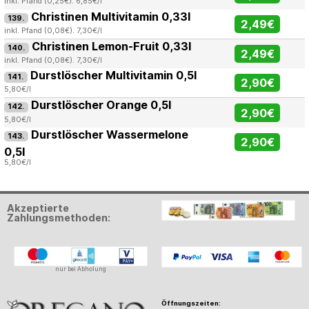
inkl. Pfand (0,25€). 6,85€/l
Christinen Multivitamin 0,33l
139.
2,49€
inkl. Pfand (0,08€). 7,30€/l
Christinen Lemon-Fruit 0,33l
140.
2,49€
inkl. Pfand (0,08€). 7,30€/l
Durstlöscher Multivitamin 0,5l
141.
2,90€
5,80€/l
Durstlöscher Orange 0,5l
142.
2,90€
5,80€/l
Durstlöscher Wassermelone
143.
2,90€
0,5l
5,80€/l
Akzeptierte
Zahlungsmethoden:
nur bei Abholung
Öffnungszeiten: