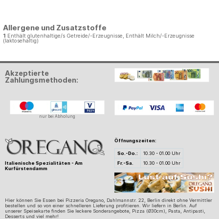
Allergene und Zusatzstoffe
1
Enthält glutenhaltige/s Getreide/-Erzeugnisse, Enthält Milch/-Erzeugnisse
(laktosehaltig)
Akzeptierte
Zahlungsmethoden:
nur bei Abholung
Öffnungszeiten:
So.-Do.:
10.30 - 01.00 Uhr
Fr.-Sa.
10.30 - 01.00 Uhr
Italienische Spezialitäten -
Am
Kurfürstendamm
Hier können Sie Essen bei Pizzeria Oregano, Dahlmannstr. 22, Berlin direkt ohne Vermittler
bestellen und so von einer schnelleren Lieferung profitieren. Wir liefern in Berlin. Auf
unserer Speisekarte finden Sie leckere Sonderangebote, Pizza (Ø30cm), Pasta, Antipasti,
Desserts und viel mehr!