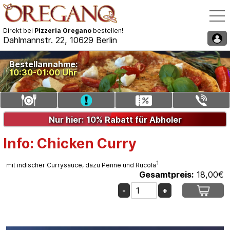
Direkt bei
Pizzeria Oregano
bestellen!
Dahlmannstr. 22, 10629 Berlin
Speisekarte / Bestellen
Bestellannahme:
10:30-01:00 Uhr
Liefergebiet auswählen
Gutschein eingeben
Telefon: 030/35521340
Nur hier: 10% Rabatt für Abholer
Info: Chicken Curry
1
mit indischer Currysauce, dazu Penne und Rucola
Gesamtpreis:
18,00
€