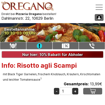
Direkt bei
Pizzeria Oregano
bestellen!
Dahlmannstr. 22, 10629 Berlin
Speisekarte / Bestellen
Bestellannahme:
10:30-03:00 Uhr
Liefergebiet auswählen
Gutschein eingeben
Telefon: 030/35521340
Nur hier: 10% Rabatt für Abholer
Info: Risotto agli Scampi
mit Black Tiger Garnelen, frischem Knoblauch, Kräutern, Kirschtomaten
1
und leichter Tomatensauce
Gesamtpreis:
13,99
€