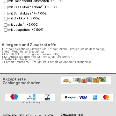
mit Hähnchenbruststreifen (+5,00€)
2
mit Käse überbacken
(+3,00€)
2
mit Schafskäse
(+4,00€)
mit Brokkoli (+3,00€)
4
mit Lachs
(+5,00€)
mit Jalapeños (+2,50€)
Allergene und Zusatzstoffe
1
Enthält Krebstiere/-Erzeugnisse, Enthält Milch/-Erzeugnisse (laktosehaltig),
Enthält Weichtiere/-Erzeugnisse
2
Enthält Milch/-Erzeugnisse (laktosehaltig)
3
Mit Antioxidationsmittel, Mit Konservierungsstoffen
4
Enthält Fisch/-Erzeugnisse
5
Enthält Krebstiere/-Erzeugnisse, Enthält Weichtiere/-Erzeugnisse
Akzeptierte
Zahlungsmethoden:
nur bei Abholung
Öffnungszeiten: