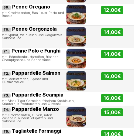
Penne Oregano
69.
12,00€
mit Kirschtomaten, Basilikum-Pesto und
Rucola
Penne Gorgonzola
70.
14,00€
mit Spinat, Walnüssen und Gorgonzola-
Sahnesauce
Penne Polo e Funghi
71.
14,00€
mit Hähnchenbruststreifen, frischen
Champignons und Sahnesauce
Pappardelle Salmon
72.
16,00€
mit Lachsstreifen, Spinat und
Hummersauce
Pappardelle Scampia
73.
16,00€
mit Black Tiger Garnelen, frischem Knoblauch,
Kräutern, Kirschtomaten und Olivenöl
Pappardelle Manzo
74.
15,00€
mit Kirschtomaten, Oliven, roten
Zwiebeln, Rinderfiletspitzen und
Sahnesauce
Tagliatelle Formaggi
75.
14,00€