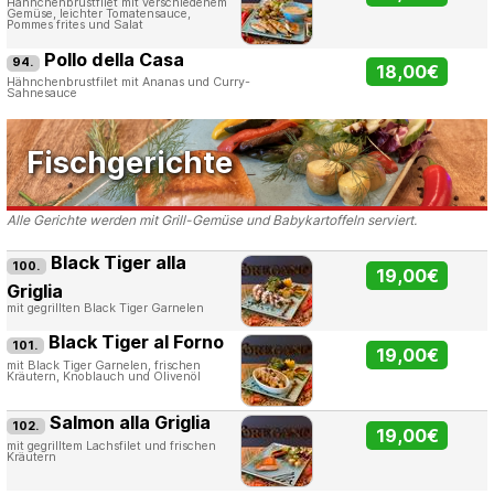
Hähnchenbrustfilet mit verschiedenem
Gemüse, leichter Tomatensauce,
Pommes frites und Salat
Pollo della Casa
94.
18,00€
Hähnchenbrustfilet mit Ananas und Curry-
Sahnesauce
Fischgerichte
Alle Gerichte werden mit Grill-Gemüse und Babykartoffeln serviert.
Black Tiger alla
100.
19,00€
Griglia
mit gegrillten Black Tiger Garnelen
Black Tiger al Forno
101.
19,00€
mit Black Tiger Garnelen, frischen
Kräutern, Knoblauch und Olivenöl
Salmon alla Griglia
102.
19,00€
mit gegrilltem Lachsfilet und frischen
Kräutern