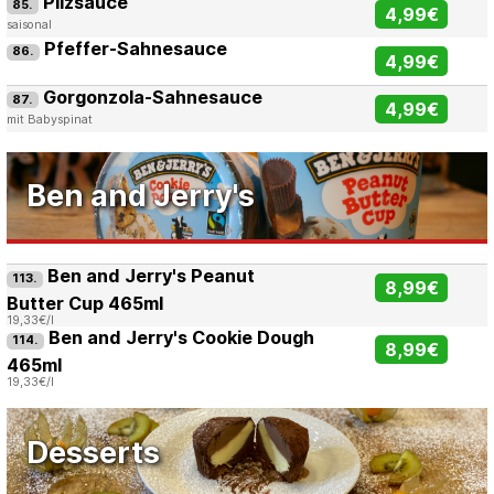
Pilzsauce
85.
4,99€
saisonal
Pfeffer-Sahnesauce
86.
4,99€
Gorgonzola-Sahnesauce
87.
4,99€
mit Babyspinat
Ben and Jerry's
Ben and Jerry's Peanut
113.
8,99€
Butter Cup 465ml
19,33€/l
Ben and Jerry's Cookie Dough
114.
8,99€
465ml
19,33€/l
Desserts