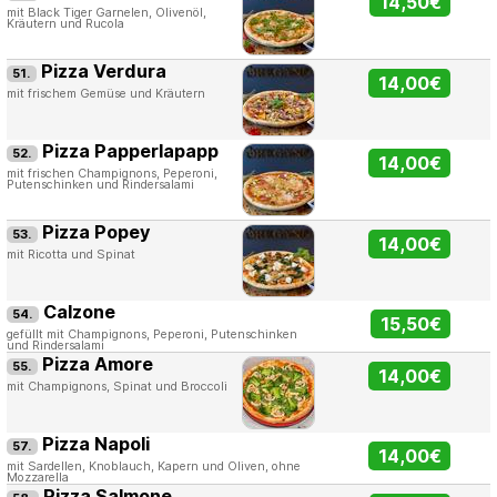
14,50€
mit Black Tiger Garnelen, Olivenöl,
Kräutern und Rucola
Pizza Verdura
51.
14,00€
mit frischem Gemüse und Kräutern
Pizza Papperlapapp
52.
14,00€
mit frischen Champignons, Peperoni,
Putenschinken und Rindersalami
Pizza Popey
53.
14,00€
mit Ricotta und Spinat
Calzone
54.
15,50€
gefüllt mit Champignons, Peperoni, Putenschinken
und Rindersalami
Pizza Amore
55.
14,00€
mit Champignons, Spinat und Broccoli
Pizza Napoli
57.
14,00€
mit Sardellen, Knoblauch, Kapern und Oliven, ohne
Mozzarella
Pizza Salmone