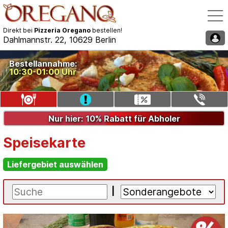
Direkt bei
Pizzeria Oregano
bestellen!
Dahlmannstr. 22, 10629 Berlin
Speisekarte / Bestellen
Bestellannahme:
10:30-01:00 Uhr
Liefergebiet auswählen
Gutschein eingeben
Telefon: 030/35521340
Nur hier: 10% Rabatt für Abholer
Speisekarte
Liefergebiet auswählen
|