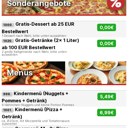
Sonderangebote
Gratis-Dessert ab 25 EUR
1000.
0,00€
Bestellwert
1 Dessert nach Wahl, bitte unten auswählen
Gratis-Getränke (2x 1 Liter)
1020.
0,00€
ab 100 EUR Bestellwert
2 große Kaltgetränke nach Wahl, bitte unten
auswählen
Menüs
Kindermenü (Nuggets +
999.
5,49€
Pommes + Getränk)
4 Hähnchen-Nuggets und kleine Portion Pommes
Kindermenü (Pizza +
1001.
6,99€
Getränk)
ca. Ø20cm, mit Mozzarella und Tomatensauce
zubereitet