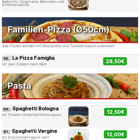
Radicchio, Gorgonzola, Walnüssen und
Büffelmozzarella
Familien-Pizza (Ø50cm)
Alle Pizzen werden mit Mozzarella und Tomatensauce zubereitet.
La Pizza Famiglia
56.
28,50€
mit zwei Zutaten nach Wahl
Pasta
Spaghetti Bologna
60.
12,50€
mit Tomaten-Rinderhackfleischsauce
Spaghetti Vergine
61.
12,00€
mit Kirschtomatensauce nach