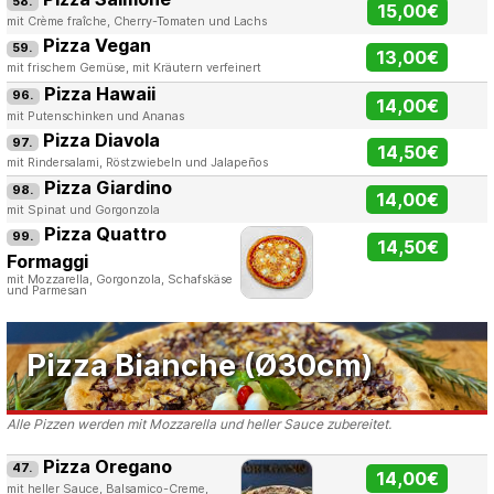
58.
15,00€
mit Crème fraîche, Cherry-Tomaten und Lachs
Pizza Vegan
59.
13,00€
mit frischem Gemüse, mit Kräutern verfeinert
Pizza Hawaii
96.
14,00€
mit Putenschinken und Ananas
Pizza Diavola
97.
14,50€
mit Rindersalami, Röstzwiebeln und Jalapeños
Pizza Giardino
98.
14,00€
mit Spinat und Gorgonzola
Pizza Quattro
99.
14,50€
Formaggi
mit Mozzarella, Gorgonzola, Schafskäse
und Parmesan
Pizza Bianche (Ø30cm)
Alle Pizzen werden mit Mozzarella und heller Sauce zubereitet.
Pizza Oregano
47.
14,00€
mit heller Sauce, Balsamico-Creme,