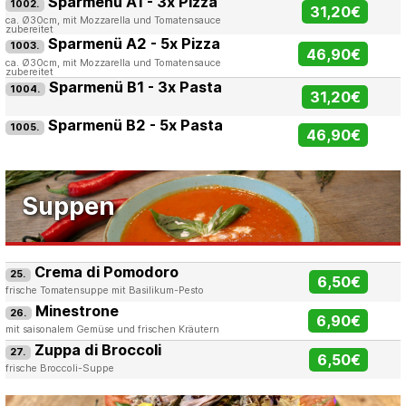
Sparmenü A1 - 3x Pizza
1002.
31,20€
ca. Ø30cm, mit Mozzarella und Tomatensauce
zubereitet
Sparmenü A2 - 5x Pizza
1003.
46,90€
ca. Ø30cm, mit Mozzarella und Tomatensauce
zubereitet
Sparmenü B1 - 3x Pasta
1004.
31,20€
Sparmenü B2 - 5x Pasta
1005.
46,90€
Suppen
Crema di Pomodoro
25.
6,50€
frische Tomatensuppe mit Basilikum-Pesto
Minestrone
26.
6,90€
mit saisonalem Gemüse und frischen Kräutern
Zuppa di Broccoli
27.
6,50€
frische Broccoli-Suppe