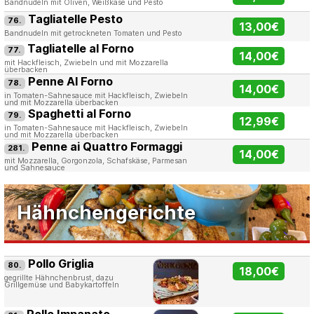
Bandnudeln mit Oliven, Weißkäse und Pesto
Tagliatelle Pesto
76.
13,00€
Bandnudeln mit getrockneten Tomaten und Pesto
Tagliatelle al Forno
77.
14,00€
mit Hackfleisch, Zwiebeln und mit Mozzarella
überbacken
Penne Al Forno
78.
14,00€
in Tomaten-Sahnesauce mit Hackfleisch, Zwiebeln
und mit Mozzarella überbacken
Spaghetti al Forno
79.
12,99€
in Tomaten-Sahnesauce mit Hackfleisch, Zwiebeln
und mit Mozzarella überbacken
Penne ai Quattro Formaggi
281.
14,00€
mit Mozzarella, Gorgonzola, Schafskäse, Parmesan
und Sahnesauce
Hähnchengerichte
Pollo Griglia
80.
18,00€
gegrillte Hähnchenbrust, dazu
Grillgemüse und Babykartoffeln
Pollo Impanato