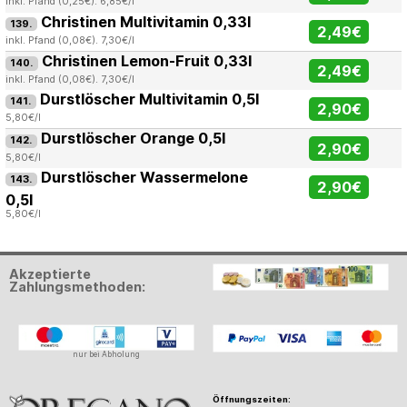
inkl. Pfand (0,25€). 6,85€/l
Christinen Multivitamin 0,33l
139.
2,49€
inkl. Pfand (0,08€). 7,30€/l
Christinen Lemon-Fruit 0,33l
140.
2,49€
inkl. Pfand (0,08€). 7,30€/l
Durstlöscher Multivitamin 0,5l
141.
2,90€
5,80€/l
Durstlöscher Orange 0,5l
142.
2,90€
5,80€/l
Durstlöscher Wassermelone
143.
2,90€
0,5l
5,80€/l
Akzeptierte
Zahlungsmethoden:
nur bei Abholung
Öffnungszeiten: