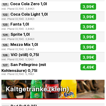
Coca Cola Zero 1,0l
121.
3,99€
inkl. Pfand (0,15€). 3,84€/l
Coca Cola Light 1,0l
122.
3,99€
inkl. Pfand (0,15€). 3,84€/l
Fanta 1,0l
123.
3,99€
inkl. Pfand (0,15€). 3,84€/l
Sprite 1,0l
124.
3,99€
inkl. Pfand (0,15€). 3,84€/l
Mezzo Mix 1,0l
125.
3,99€
inkl. Pfand (0,15€). 3,84€/l
ViO (still) 0,75l
126.
3,99€
inkl. Pfand (0,15€). 5,12€/l
San Pellegrino (mit
127.
4,49€
Kohlensäure) 0,75l
inkl. Pfand (0,15€). 5,79€/l
Kaltgetränke (klein)