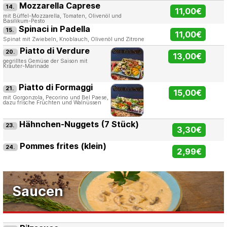
Mozzarella Caprese
14.
11,00€
mit Büffel-Mozzarella, Tomaten, Olivenöl und
Basilikum-Pesto
Spinaci in Padella
15.
11,00€
Spinat mit Zwiebeln, Knoblauch, Olivenöl und Zitrone
Piatto di Verdure
20.
13,00€
gegrilltes Gemüse der Saison mit
Kräuter-Marinade
Piatto di Formaggi
21.
15,00€
mit Gorgonzola, Pecorino und Bel Paese,
dazu frische Früchten und Walnüssen
Hähnchen-Nuggets (7 Stück)
23.
3,30€
Pommes frites (klein)
24.
2,99€
Saucen