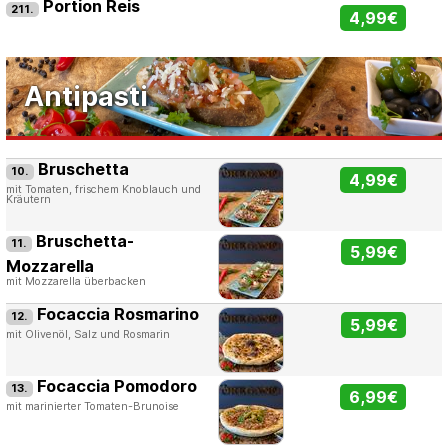
Portion Reis
211.
4,99€
Antipasti
Bruschetta
10.
4,99€
mit Tomaten, frischem Knoblauch und
Kräutern
Bruschetta-
11.
5,99€
Mozzarella
mit Mozzarella überbacken
Focaccia Rosmarino
12.
5,99€
mit Olivenöl, Salz und Rosmarin
Focaccia Pomodoro
13.
6,99€
mit marinierter Tomaten-Brunoise