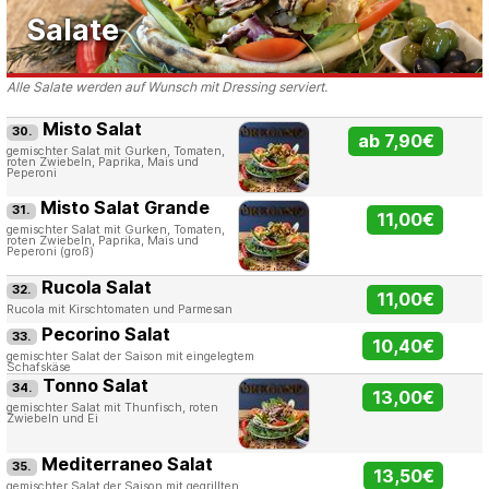
Salate
Alle Salate werden auf Wunsch mit Dressing serviert.
Misto Salat
30.
ab 7,90€
gemischter Salat mit Gurken, Tomaten,
roten Zwiebeln, Paprika, Mais und
Peperoni
Misto Salat Grande
31.
11,00€
gemischter Salat mit Gurken, Tomaten,
roten Zwiebeln, Paprika, Mais und
Peperoni (groß)
Rucola Salat
32.
11,00€
Rucola mit Kirschtomaten und Parmesan
Pecorino Salat
33.
10,40€
gemischter Salat der Saison mit eingelegtem
Schafskäse
Tonno Salat
34.
13,00€
gemischter Salat mit Thunfisch, roten
Zwiebeln und Ei
Mediterraneo Salat
35.
13,50€
gemischter Salat der Saison mit gegrillten