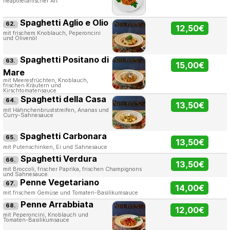
neapoletanischer Art
Spaghetti Aglio e Olio
62.
12,50€
mit frischem Knoblauch, Peperoncini
und Olivenöl
Spaghetti Positano di
63.
15,00€
Mare
mit Meeresfrüchten, Knoblauch,
frischen Kräutern und
Kirschtomatensauce
Spaghetti della Casa
64.
13,50€
mit Hähnchenbruststreifen, Ananas und
Curry-Sahnesauce
Spaghetti Carbonara
65.
13,50€
mit Putenschinken, Ei und Sahnesauce
Spaghetti Verdura
66.
13,50€
mit Broccoli, frischer Paprika, frischen Champignons
und Sahnesauce
Penne Vegetariano
67.
14,00€
mit frischem Gemüse und Tomaten-Basilikumsauce
Penne Arrabbiata
68.
12,00€
mit Peperoncini, Knoblauch und
Tomaten-Basilikumsauce