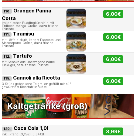
Orangen Panna
110.
6,00€
Cotta
italienisches Puddingküchlein mit
Erdbeer-Mango-Creme, dazu frische
Früchte
Tiramisu
111.
6,00€
mit Löffelbiskuit, kaltem Espresso und
Mascarpone-Creme, dazu frische
Früchte
Tartufo
112.
6,00€
mit Schokolade überzogene halbe
Eiskugel, dazu frische Früchte
Cannoli alla Ricotta
115.
6,00€
3 Stück gebackene Teigrollen gefüllt mit süß
gewürztem Ricottafrischkäse
Kaltgetränke (groß)
Coca Cola 1,0l
120.
3,99€
inkl. Pfand (0,15€). 3,84€/l