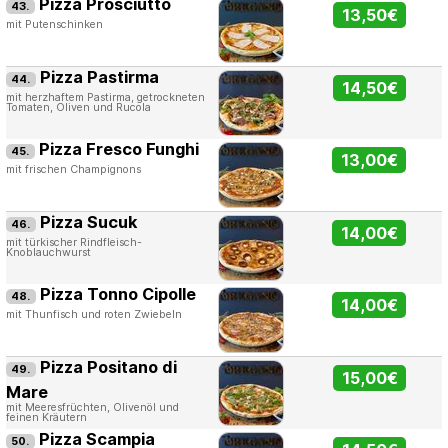
Pizza Prosciutto
43.
13,50€
mit Putenschinken
Pizza Pastirma
44.
14,50€
mit herzhaftem Pastirma, getrockneten
Tomaten, Oliven und Rucola
Pizza Fresco Funghi
45.
13,00€
mit frischen Champignons
Pizza Sucuk
46.
14,00€
mit türkischer Rindfleisch-
Knoblauchwurst
Pizza Tonno Cipolle
48.
14,00€
mit Thunfisch und roten Zwiebeln
Pizza Positano di
49.
15,00€
Mare
mit Meeresfrüchten, Olivenöl und
feinen Kräutern
Pizza Scampia
50.