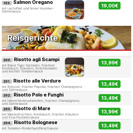
Salmon Oregano
103.
19,00€
mit Lachsfilet und feiner Hummer-
Sahnesauce
Reisgerichte
Risotto agli Scampi
200.
13,99€
mit Black Tiger Garnelen, frischem
Knoblauch, Kräutern, Kirschtomaten
und leichter Tomatensauce
Risotto alle Verdure
201.
13,49€
mit Broccoli, frischer Paprika, frischen Champignons
und Sahnesauce
Risotto Polo e Funghi
202.
13,49€
mit Hähnchenbruststreifen, frischen Champignons
und Sahnesauce
Risotto di Mare
203.
13,99€
mit Meeresfrüchten, Knoblauch, frischen Kräutern
und Kirschtomatensauce
Risotto Bolognese
204.
13,49€
mit Tomaten-Rinderhackfleischsauce