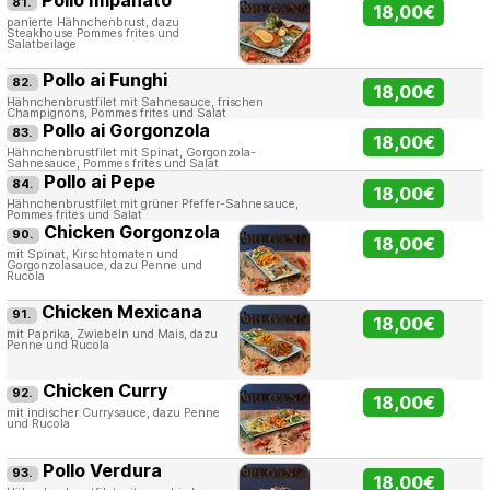
81.
18,00€
panierte Hähnchenbrust, dazu
Steakhouse Pommes frites und
Salatbeilage
Pollo ai Funghi
82.
18,00€
Hähnchenbrustfilet mit Sahnesauce, frischen
Champignons, Pommes frites und Salat
Pollo ai Gorgonzola
83.
18,00€
Hähnchenbrustfilet mit Spinat, Gorgonzola-
Sahnesauce, Pommes frites und Salat
Pollo ai Pepe
84.
18,00€
Hähnchenbrustfilet mit grüner Pfeffer-Sahnesauce,
Pommes frites und Salat
Chicken Gorgonzola
90.
18,00€
mit Spinat, Kirschtomaten und
Gorgonzolasauce, dazu Penne und
Rucola
Chicken Mexicana
91.
18,00€
mit Paprika, Zwiebeln und Mais, dazu
Penne und Rucola
Chicken Curry
92.
18,00€
mit indischer Currysauce, dazu Penne
und Rucola
Pollo Verdura
93.
18,00€