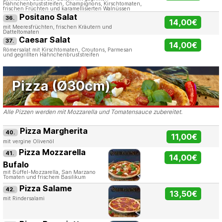
Hähnchenbruststreifen, Champignons, Kirschtomaten,
frischen Früchten und karamellisierten Walnüssen
Positano Salat
36.
14,00€
mit Meeresfrüchten, frischen Kräutern und
Datteltomaten
Caesar Salat
37.
14,00€
Römersalat mit Kirschtomaten, Croutons, Parmesan
und gegrillten Hähnchenbruststreifen
Pizza (Ø30cm)
Alle Pizzen werden mit Mozzarella und Tomatensauce zubereitet.
Pizza Margherita
40.
11,00€
mit vergine Olivenöl
Pizza Mozzarella
41.
14,00€
Bufalo
mit Büffel-Mozzarella, San Marzano
Tomaten und frischem Basilikum
Pizza Salame
42.
13,50€
mit Rindersalami