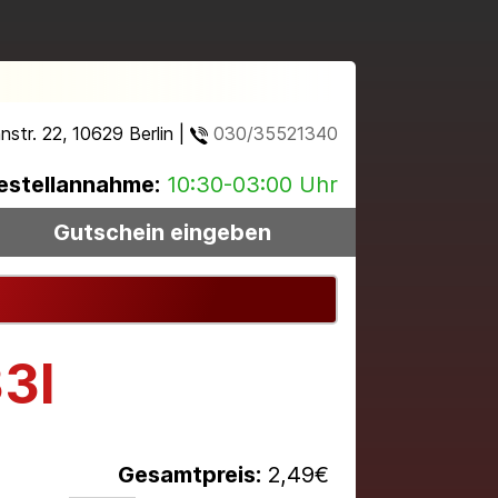
str. 22, 10629 Berlin |
030/35521340
estellannahme:
10:30-03:00 Uhr
Gutschein eingeben
33l
Gesamtpreis:
2,49
€